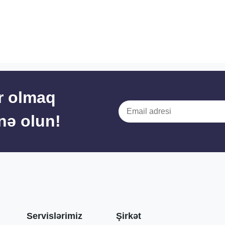
r olmaq
unə olun!
Servislərimiz
Şirkət