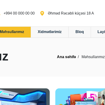
+994 00 000 00 00
Əhməd Rəcəbli küçəsi 18 A
Məhsullarımız
Xidmətlərimiz
Bloq
Layi
ız
Ana səhifə
Məhsullarımız