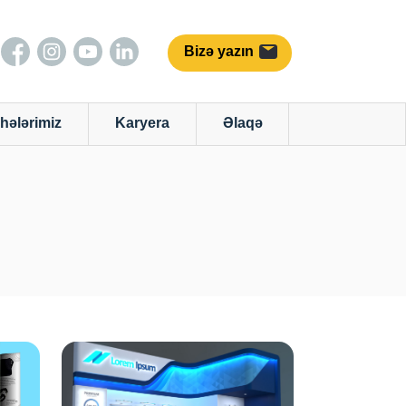
Bizə yazın
hələrimiz
Karyera
Əlaqə