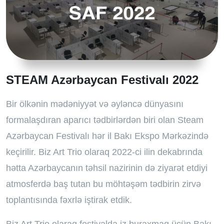
STEAM Azərbaycan Festivalı 2022
Bir ölkənin mədəniyyət və əyləncə dünyasını
formalaşdıran aparıcı tədbirlərdən biri olan Steam
Azərbaycan Festivalı hər il Bakı Ekspo Mərkəzində
keçirilir. Biz Art Trio olaraq 2022-ci ilin dekabrında
hətta Azərbaycanın təhsil nazirinin də ziyarət etdiyi
atmosferdə baş tutan bu möhtəşəm tədbirin zirvə
toplantısında fəxrlə iştirak etdik.