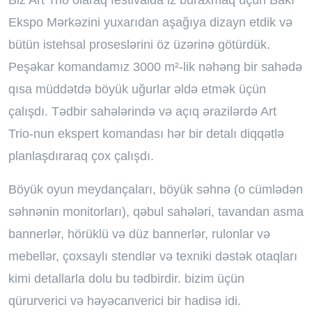
Biz Art Trio olaraq festivalda iz buraxmaq üçün Bakı
Ekspo Mərkəzini yuxarıdan aşağıya dizayn etdik və
bütün istehsal proseslərini öz üzərinə götürdük.
Peşəkar komandamız 3000 m²-lik nəhəng bir sahədə
qısa müddətdə böyük uğurlar əldə etmək üçün
çalışdı. Tədbir sahələrində və açıq ərazilərdə Art
Trio-nun ekspert komandası hər bir detalı diqqətlə
planlaşdıraraq çox çalışdı.
Böyük oyun meydançaları, böyük səhnə (o cümlədən
səhnənin monitorları), qəbul sahələri, tavandan asma
bannerlər, hörüklü və düz bannerlər, rulonlar və
mebellər, çoxsaylı stendlər və texniki dəstək otaqları
kimi detallarla dolu bu tədbirdir. bizim üçün
qürurverici və həyəcanverici bir hadisə idi.