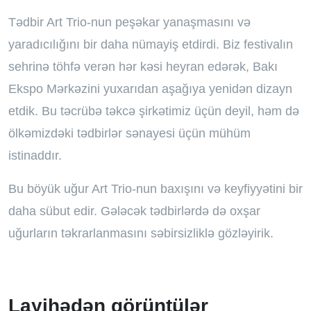
Tədbir Art Trio-nun peşəkar yanaşmasını və
yaradıcılığını bir daha nümayiş etdirdi. Biz festivalın
sehrinə töhfə verən hər kəsi heyran edərək, Bakı
Ekspo Mərkəzini yuxarıdan aşağıya yenidən dizayn
etdik. Bu təcrübə təkcə şirkətimiz üçün deyil, həm də
ölkəmizdəki tədbirlər sənayesi üçün mühüm
istinaddır.
Bu böyük uğur Art Trio-nun baxışını və keyfiyyətini bir
daha sübut edir. Gələcək tədbirlərdə də oxşar
uğurların təkrarlanmasını səbirsizliklə gözləyirik.
Layihədən görüntülər