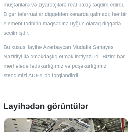
müştərilərə və ziyarətçilərə real baxış təqdim edirdi.
Digər təfərrüatlar diqqətdən kənarda qalmadı; hər bir
element tədbirin məqsədinə uyğun olaraq diqqətlə
seçilmişdir.
Bu xüsusi layihə Azərbaycan Müdafiə Sənayesi
Nazirliyi ilə əməkdaşlıq etmək imtiyazı idi. Bizim hər
mərhələdə fədakarlığımız və peşəkarlığımız
stendimizi ADEX-də fərqləndirdi.
Layihədən görüntülər