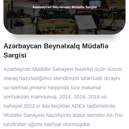
Azərbaycan Beynəlxalq Müdafiə
Sərgisi
Azərbaycan Müdafiə Sənayesi Nazirliyi üçün xüsusi
olaraq hazırladığımız stendimizin təfərrüatlı dizaynı
və istehsal prosesi haqqında sizə məlumat
verməkdən məmnunuq. 2014, 2016, 2018 və
nəhayət 2022-ci ildə keçirilən ADEX tədbirlərində
Müdafiə Sənayesi Nazirliyinin bütün stendini Art-Trio
tərəfindən uğurla istehsal olunmuşdur.