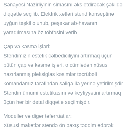
Sənayesi Nazirliyinin simasını əks etdirəcək şəkildə
diqqətlə seçilib. Elektrik xətləri stend konseptinə
uyğun təşkil olunub, peşəkar ab-havanın
yaradılmasına öz töhfəsini verib.
Çap və kəsmə işləri:
Stendimizin estetik cəlbediciliyini artırmaq üçün
bütün çap və kəsmə işləri, o cümlədən xüsusi
hazırlanmış pleksiglas kəsimlər təcrübəli
komandamız tərəfindən səliqə ilə yerinə yetirilmişdir.
Stendin ümumi estetikasını və keyfiyyətini artırmaq
üçün hər bir detal diqqətlə seçilmişdir.
Modellər və digər təfərrüatlar:
Xüsusi maketlər stendə ön baxış təqdim edərək